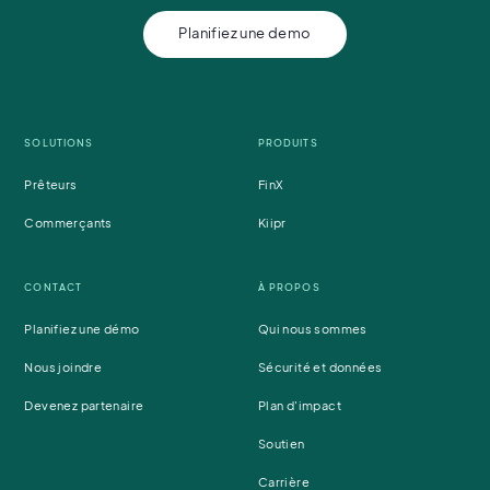
Planifiez une demo
SOLUTIONS
PRODUITS
Prêteurs
FinX
Commerçants
Kiipr
CONTACT
À PROPOS
Planifiez une démo
Qui nous sommes
Nous joindre
Sécurité et données
Devenez partenaire
Plan d'impact
Soutien
Carrière