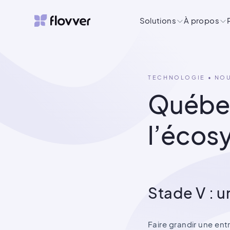
flovver
Solutions
À propos
TECHNOLOGIE • NO
Québec
l’écos
‍Stade V : 
Faire grandir une ent