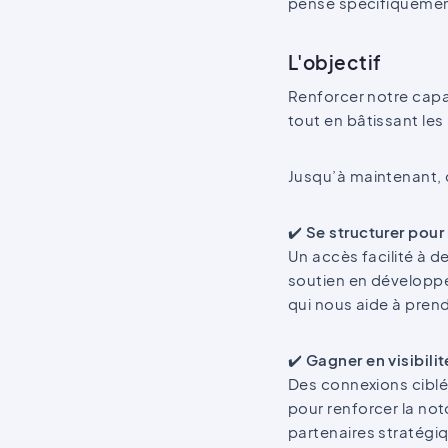
pensé spécifiquement
L'objectif
Renforcer notre capa
tout en bâtissant les
Jusqu’à maintenant, c
✔️
Se structurer pour
Un accès facilité à 
soutien en développe
qui nous aide à pren
✔️
Gagner en visibilit
Des connexions ciblée
pour renforcer la no
partenaires stratégi