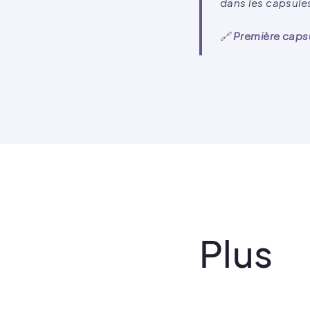
dans les capsule
🔗
Première caps
Plus