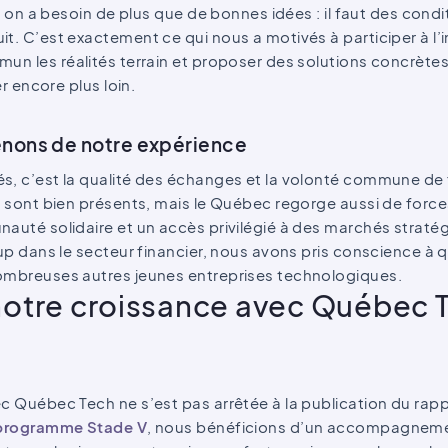
er, on a besoin de plus que de bonnes idées : il faut des con
t. C’est exactement ce qui nous a motivés à participer à l’i
un les réalités terrain et proposer des solutions concrètes
er encore plus loin.
enons de notre expérience
s, c’est la qualité des échanges et la volonté commune de f
s sont bien présents, mais le Québec regorge aussi de forces
nauté solidaire et un accès privilégié à des marchés straté
tup dans le secteur financier, nous avons pris conscience à 
ombreuses autres jeunes entreprises technologiques.
notre croissance avec Québec T
c Québec Tech ne s’est pas arrêtée à la publication du rap
programme Stade V
, nous bénéficions d’un accompagnement