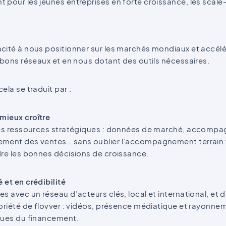
 pour les jeunes entreprises en forte croissance, les scale
cité à nous positionner sur les marchés mondiaux et accélé
 bons réseaux et en nous dotant des outils nécessaires.
ela se traduit par :
 mieux croître
des ressources stratégiques : données de marché, accompa
ment des ventes… sans oublier l’accompagnement terrain v
dre les bonnes décisions de croissance.
é et en crédibilité
s avec un réseau d’acteurs clés, local et international, et
toriété de flovver : vidéos, présence médiatique et rayonn
ques du financement.