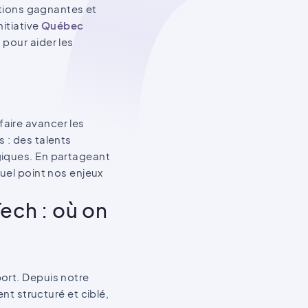
ditions gagnantes et
nitiative
Québec
 pour aider les
aire avancer les
 : des talents
giques. En partageant
quel point nos enjeux
ech : où on
port. Depuis notre
 structuré et ciblé,