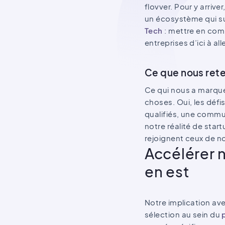
flovver. Pour y arriv
un écosystème qui sui
Tech
: mettre en comm
entreprises d’ici à all
Ce que nous ret
Ce qui nous a marqué
choses. Oui, les défi
qualifiés, une commu
notre réalité de star
rejoignent ceux de n
Accélérer 
en est
Notre implication ave
sélection au sein du