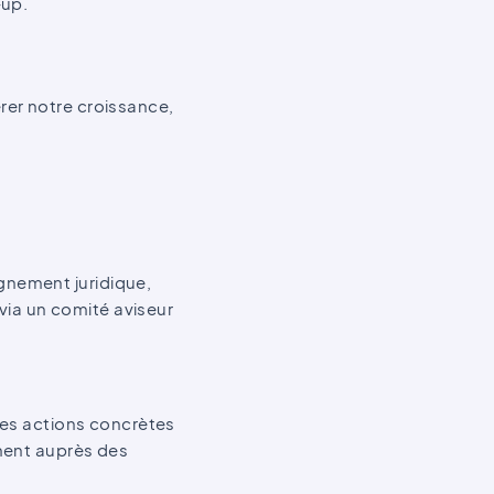
-up.
rer notre croissance,
gnement juridique,
ia un comité aviseur
 des actions concrètes
ement auprès des