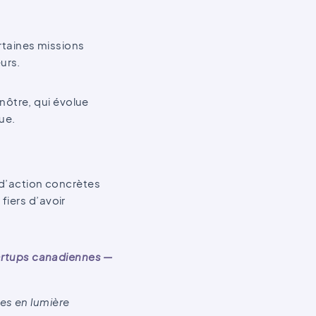
ertaines missions
urs.
ôtre, qui évolue
ue.
 d’action concrètes
fiers d’avoir
startups canadiennes —
ses en lumière